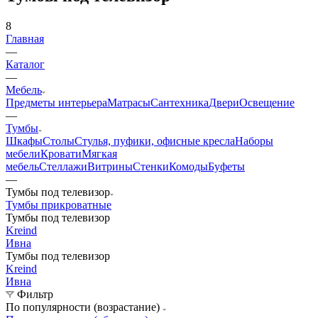
8
Главная
—
Каталог
—
Мебель
Предметы интерьера
Матрасы
Сантехника
Двери
Освещение
—
Тумбы
Шкафы
Столы
Стулья, пуфики, офисные кресла
Наборы
мебели
Кровати
Мягкая
мебель
Стеллажи
Витрины
Стенки
Комоды
Буфеты
—
Тумбы под телевизор
Тумбы прикроватные
Тумбы под телевизор
Kreind
Ивна
Тумбы под телевизор
Kreind
Ивна
Фильтр
По популярности (возрастание)