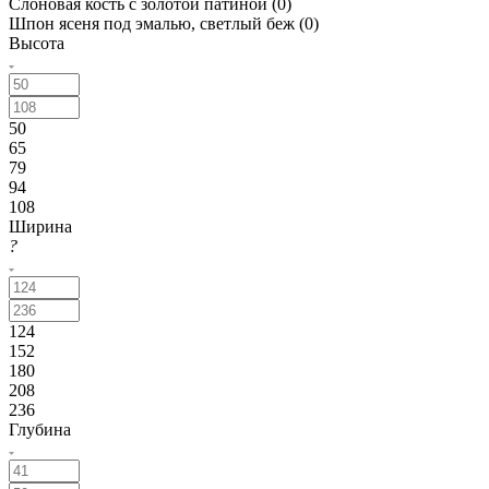
Слоновая кость с золотой патиной (
0
)
Шпон ясеня под эмалью, светлый беж (
0
)
Высота
50
65
79
94
108
Ширина
?
124
152
180
208
236
Глубина