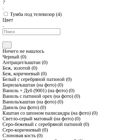
?
Тумба под телевизор (
4
)
Цвет
Ничего не нашлось
Черный (
0
)
Антрацит/каштан (
0
)
Беж, золотой (
0
)
Беж, коричневый (
0
)
Белый с серебряной патиной (
0
)
Бирюза/каштан (на фото) (
0
)
Ваниль + Дуб (9001) (на фото) (
0
)
Ваниль с патиной орех (на фото) (
0
)
Ваниль/каштан (на фото) (
0
)
Давиль (на фото) (
0
)
Каштан со шпоном палисандра (на фото) (
0
)
Светло-серый матовый (на фото) (
0
)
Серо-бежевый с серебряной патиной (
0
)
Серо-коричневый (
0
)
Слоновая кость (
0
)