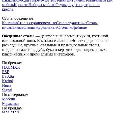
Шкафы
Комоды
Тумбы
Буфеты
Стенки
Витрины
Стеллажи
Мягкая
мебель
Кровати
Наборы мебели
Стулья, пуфики, офисные
кресла
—
Столы обеденные
Консоли
Столы сервировочные
Столы туалетные
Столы
письменные
Столы журнальные
Столы кофейные
Обеденные столы
— центральный элемент кухни, гостиной
или столовой зоны. В каталоге салона «Эстет» представлены
раскладные, круглые, овальные и прямоугольные столы,
модели из массива, дуба, бука и керамики для современных,
классических и премиальных интерьеров.
По брендам
HALMAR
ESF
La Alta
Kreind
Ивна
Signal
По материалам
Массив
Керамика
По брендам
HALMAR