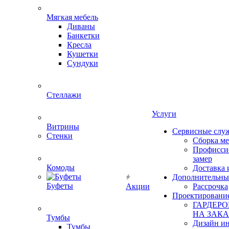
Мягкая мебель
Диваны
Банкетки
Кресла
Кушетки
Сундуки
Стеллажи
Услуги
Витрины
Сервисные слу
Стенки
Сборка м
Профисси
замер
Комоды
Доставка 
Дополнительны
Буфеты
Акции
Рассрочка
Проектировани
ГАРДЕР
НА ЗАКА
Тумбы
Дизайн ин
Тумбы