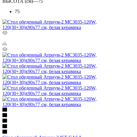
ВЫСОТА (см)
—
75
75