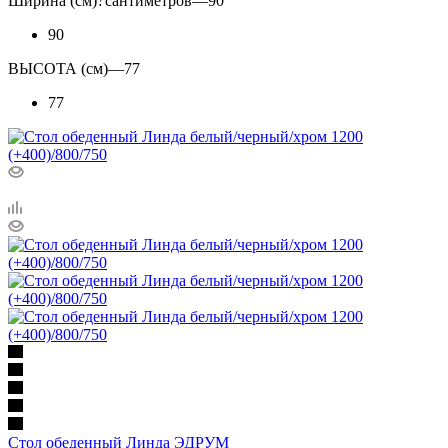
Ширина (см)
?
сантиметров
—
90
90
ВЫСОТА (см)
—
77
77
Стол обеденный Линда ЭДРУМ