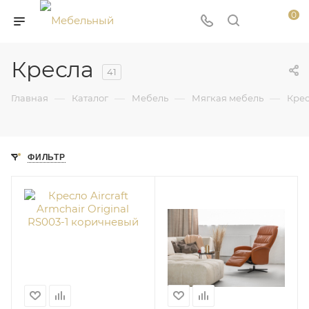
0
Кресла
41
—
—
—
—
Главная
Каталог
Мебель
Мягкая мебель
Кре
ФИЛЬТР