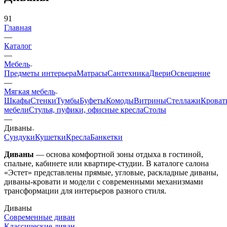
91
Главная
—
Каталог
—
Мебель
Предметы интерьера
Матрасы
Сантехника
Двери
Освещение
—
Мягкая мебель
Шкафы
Стенки
Тумбы
Буфеты
Комоды
Витрины
Стеллажи
Кроват
мебели
Стулья, пуфики, офисные кресла
Столы
—
Диваны
Сундуки
Кушетки
Кресла
Банкетки
Диваны
— основа комфортной зоны отдыха в гостиной,
спальне, кабинете или квартире-студии. В каталоге салона
«Эстет» представлены прямые, угловые, раскладные диваны,
диваны-кровати и модели с современными механизмами
трансформации для интерьеров разного стиля.
Диваны
Современные диван
Классические диван