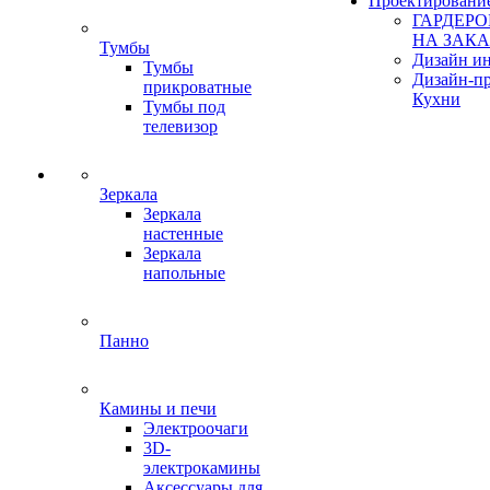
Проектировани
ГАРДЕР
НА ЗАКА
Тумбы
Дизайн ин
Тумбы
Дизайн-п
прикроватные
Кухни
Тумбы под
телевизор
Зеркала
Зеркала
настенные
Зеркала
напольные
Панно
Камины и печи
Электроочаги
3D-
электрокамины
Аксессуары для