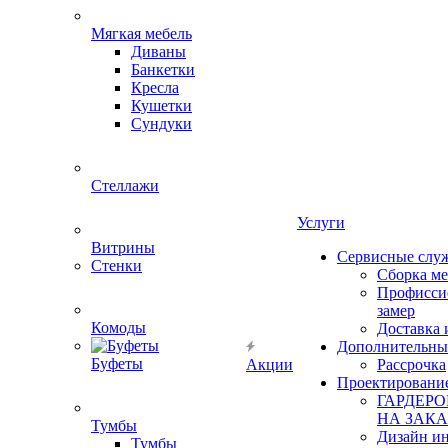
Мягкая мебель
Диваны
Банкетки
Кресла
Кушетки
Сундуки
Стеллажи
Услуги
Витрины
Сервисные слу
Стенки
Сборка м
Профисси
замер
Комоды
Доставка 
Дополнительны
Буфеты
Акции
Рассрочка
Проектировани
ГАРДЕР
НА ЗАКА
Тумбы
Дизайн ин
Тумбы