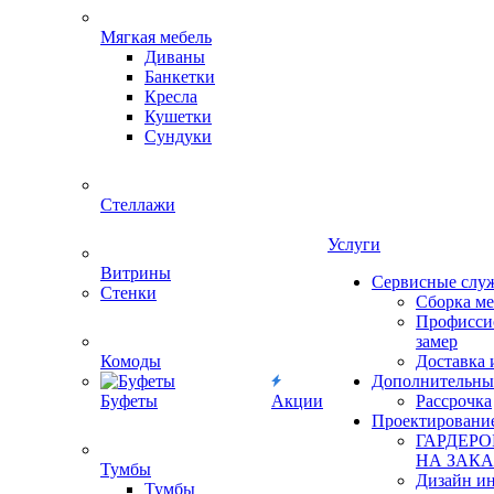
Мягкая мебель
Диваны
Банкетки
Кресла
Кушетки
Сундуки
Стеллажи
Услуги
Витрины
Сервисные слу
Стенки
Сборка м
Профисси
замер
Комоды
Доставка 
Дополнительны
Буфеты
Акции
Рассрочка
Проектировани
ГАРДЕР
НА ЗАКА
Тумбы
Дизайн ин
Тумбы