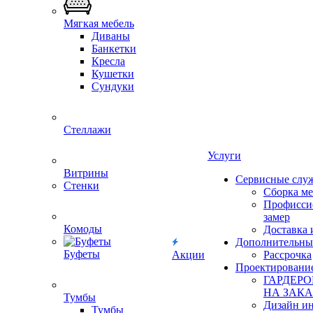
Мягкая мебель
Диваны
Банкетки
Кресла
Кушетки
Сундуки
Стеллажи
Услуги
Витрины
Сервисные слу
Стенки
Сборка м
Профисси
замер
Комоды
Доставка 
Дополнительны
Буфеты
Акции
Рассрочка
Проектировани
ГАРДЕР
НА ЗАКА
Тумбы
Дизайн ин
Тумбы