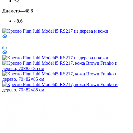
52
Диаметр
—
48.6
48.6