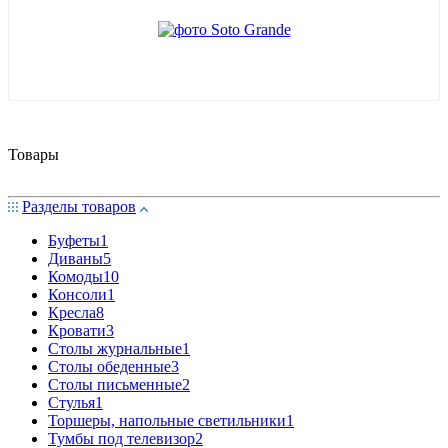
Товары
Разделы товаров
Буфеты
1
Диваны
5
Комоды
10
Консоли
1
Кресла
8
Кровати
3
Столы журнальные
1
Столы обеденные
3
Столы письменные
2
Стулья
1
Торшеры, напольные светильники
1
Тумбы под телевизор
2