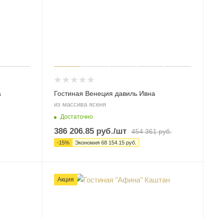
а
Гостиная Венеция давиль Ивна
из массива ясеня
Достаточно
386 206.85
руб.
/шт
454 361
руб.
-
15
%
Экономия
68 154.15
руб.
Акция