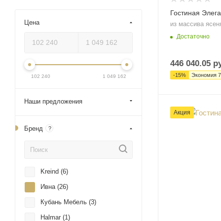
Гостиная Элега
Цена
из массива ясен
Достаточно
446 040.05
ру
-
15
%
Экономия
7
102 240
1 049 162
Наши предложения
Акция
Бренд
?
Kreind (
6
)
Ивна (
26
)
Кубань Мебель (
3
)
Halmar (
1
)