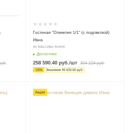
а
Гостиная "Олимпия 1/1" (с подсветкой)
Ивна
из массива ясеня
Достаточно
258 590.40
руб.
/шт
уб.
304 224
руб.
-
15
%
Экономия
45 633.60
руб.
Акция