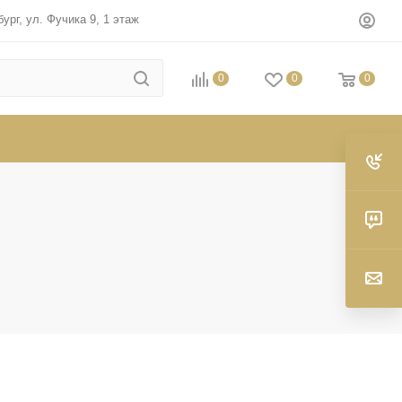
ург, ул. Фучика 9, 1 этаж
0
0
0