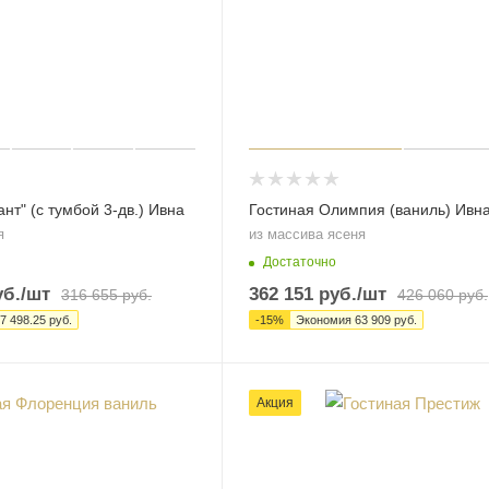
нт" (с тумбой 3-дв.) Ивна
Гостиная Олимпия (ваниль) Ивн
я
из массива ясеня
Достаточно
б.
/шт
362 151
руб.
/шт
316 655
руб.
426 060
руб.
7 498.25
руб.
-
15
%
Экономия
63 909
руб.
Акция