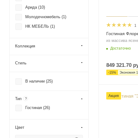
Арида (
10
)
Молодечномебель (
1
)
1
НК МЕБЕЛЬ (
1
)
Гостиная Флор
из массива ясен
Коллекция
Достаточно
Стиль
849 321.70
ру
-
15
%
Экономия
1
В наличии (
25
)
Акция
Тип
?
Гостиная (
26
)
Цвет