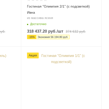
Гостиная "Олимпия 2/1" (с подсветкой)
Ивна
из массива ясеня
Достаточно
318 437.20
руб.
/шт
уб.
374 632
руб.
-
15
%
Экономия
56 194.80
руб.
Акция