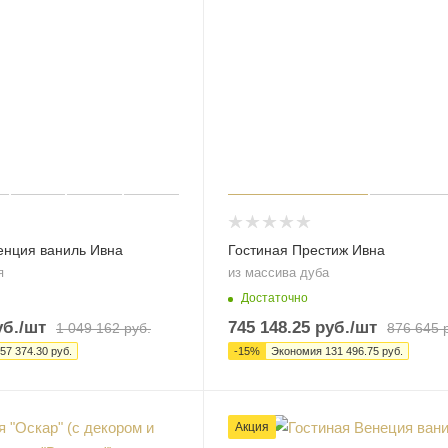
енция ваниль Ивна
Гостиная Престиж Ивна
я
из массива дуба
Достаточно
б.
/шт
745 148.25
руб.
/шт
1 049 162
руб.
876 645
р
57 374.30
руб.
-
15
%
Экономия
131 496.75
руб.
Акция