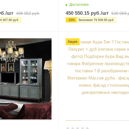
Достаточно
б.
/шт
450 550.15
руб.
/шт
496 052
руб.
530 059
р
4 407.80
руб.
-
15
%
Экономия
79 508.85
руб.
Акция