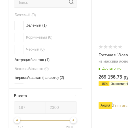
Бежевый (
0
)
Зеленый (
1
)
Коричневый (
0
)
Черный (
0
)
Гостиная "Элега
Антрацит/каштан (
1
)
из массива ясен
Достаточно
Бежевый/золото (
0
)
269 156.75
ру
Бирюза/каштан (на фото) (
2
)
-
15
%
Экономия
4
Ваниль (
3
)
Высота
Ваниль с патиной золото (на
фото) (
1
)
Акция
Ваниль с патиной орех (на фото)
(
3
)
Ваниль/каштан (на фото) (
197
1
)
2300