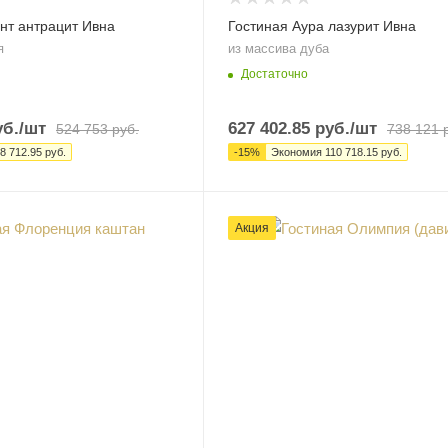
нт антрацит Ивна
Гостиная Аура лазурит Ивна
я
из массива дуба
Достаточно
б.
/шт
627 402.85
руб.
/шт
524 753
руб.
738 121
р
8 712.95
руб.
-
15
%
Экономия
110 718.15
руб.
Акция