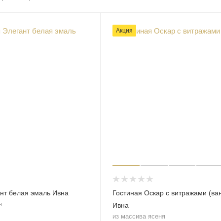
Акция
нт белая эмаль Ивна
Гостиная Оскар с витражами (ва
я
Ивна
из массива ясеня