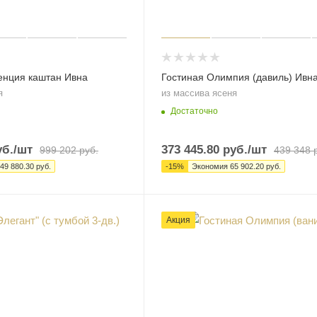
енция каштан Ивна
Гостиная Олимпия (давиль) Ивн
я
из массива ясеня
Достаточно
б.
/шт
373 445.80
руб.
/шт
999 202
руб.
439 348
р
49 880.30
руб.
-
15
%
Экономия
65 902.20
руб.
Акция