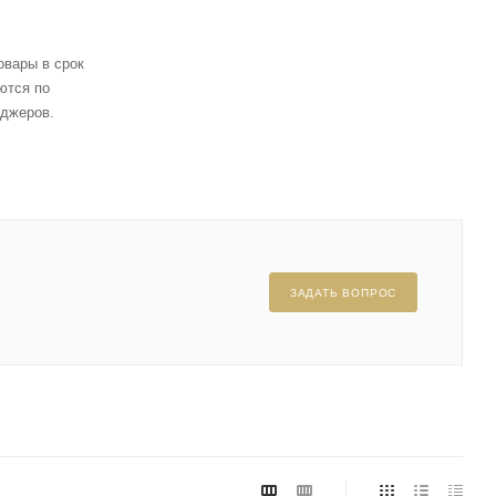
овары в срок
ются по
еджеров.
!
ЗАДАТЬ ВОПРОС