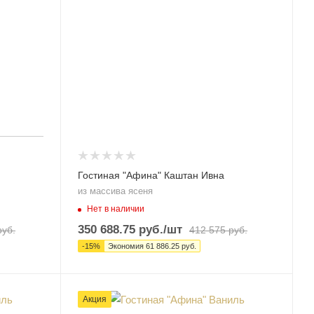
Гостиная "Афина" Каштан Ивна
из массива ясеня
Нет в наличии
350 688.75
руб.
/шт
уб.
412 575
руб.
-
15
%
Экономия
61 886.25
руб.
Акция