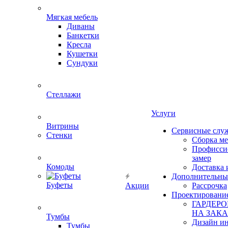
Мягкая мебель
Диваны
Банкетки
Кресла
Кушетки
Сундуки
Стеллажи
Услуги
Витрины
Сервисные слу
Стенки
Сборка м
Профисси
замер
Комоды
Доставка 
Дополнительны
Буфеты
Акции
Рассрочка
Проектировани
ГАРДЕР
НА ЗАКА
Тумбы
Дизайн ин
Тумбы