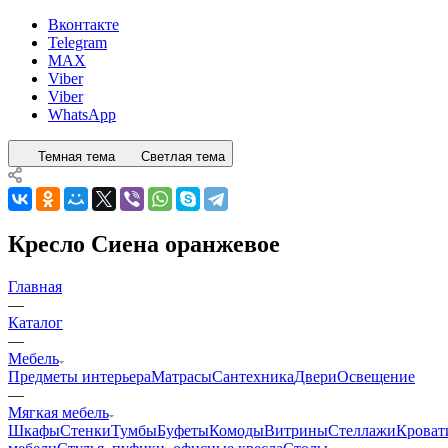
Вконтакте
Telegram
MAX
Viber
Viber
WhatsApp
Темная тема
Светлая тема
Кресло Сиена оранжевое
Главная
—
Каталог
—
Мебель
Предметы интерьера
Матрасы
Сантехника
Двери
Освещение
—
Мягкая мебель
Шкафы
Стенки
Тумбы
Буфеты
Комоды
Витрины
Стеллажи
Кроват