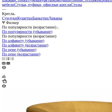
Шкафы
Стенки
Тумбы
Буфеты
Комоды
Витрины
Стеллажи
Кроват
мебели
Стулья, пуфики, офисные кресла
Столы
—
Кресла
Сундуки
Кушетки
Банкетки
Диваны
Фильтр
По популярности (возрастание)
По популярности (убывание)
По популярности (возрастание)
По алфавиту (убывание)
По алфавиту (возрастание)
По цене (убывание)
По цене (возрастание)