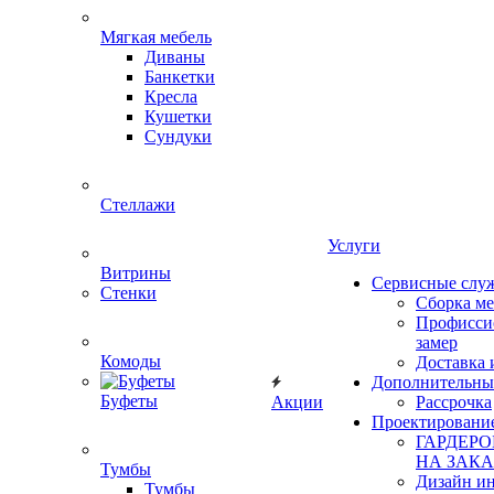
Мягкая мебель
Диваны
Банкетки
Кресла
Кушетки
Сундуки
Стеллажи
Услуги
Витрины
Сервисные слу
Стенки
Сборка м
Профисси
замер
Комоды
Доставка 
Дополнительны
Буфеты
Акции
Рассрочка
Проектировани
ГАРДЕР
НА ЗАКА
Тумбы
Дизайн ин
Тумбы