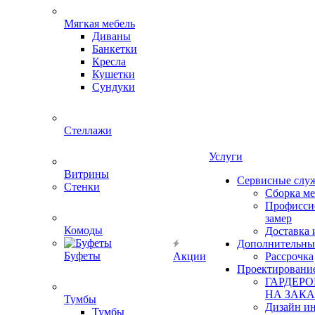
Мягкая мебель
Диваны
Банкетки
Кресла
Кушетки
Сундуки
Стеллажи
Услуги
Витрины
Сервисные слу
Стенки
Сборка м
Профисси
замер
Комоды
Доставка 
Дополнительны
Буфеты
Акции
Рассрочка
Проектировани
ГАРДЕР
НА ЗАКА
Тумбы
Дизайн ин
Тумбы