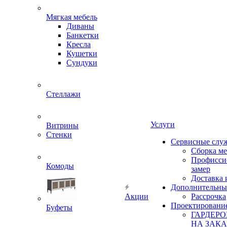
Мягкая мебель
Диваны
Банкетки
Кресла
Кушетки
Сундуки
Стеллажи
Услуги
Витрины
Стенки
Сервисные слу
Сборка м
Профисси
Комоды
замер
Доставка 
Дополнительны
Акции
Рассрочка
Проектировани
Буфеты
ГАРДЕР
НА ЗАКА